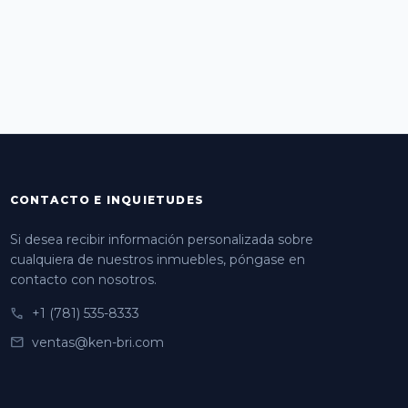
CONTACTO E INQUIETUDES
Si desea recibir información personalizada sobre
cualquiera de nuestros inmuebles, póngase en
contacto con nosotros.
phone
+1 (781) 535-8333
mail
ventas@ken-bri.com