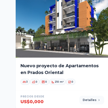
Nuevo proyecto de Apartamentos
en Prados Oriental
bed
bathtub
garage
square_foot
stairs
3
0
0
210 m²
0
PRECIOS DESDE
Detalles
chevron_right
US$0,000