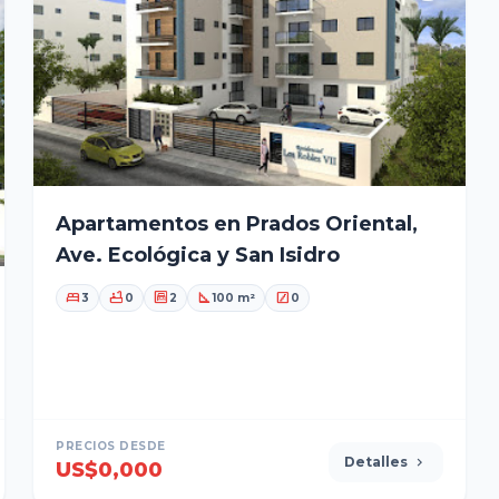
Apartamentos en Prados Oriental,
Ave. Ecológica y San Isidro
bed
bathtub
garage
square_foot
stairs
3
0
2
100 m²
0
PRECIOS DESDE
Detalles
chevron_right
US$0,000