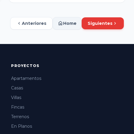
chevron_left
home
chevron_right
Anteriores
Home
Siguientes
PROYECTOS
Apartamentos
Casas
Villas
Fincas
Terrenos
En Planos