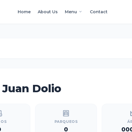
keyboard_arrow_down
Home
About Us
Menu
Contact
Juan Dolio
tub
garage
squa
ÑOS
PARQUEOS
Á
0
0
00