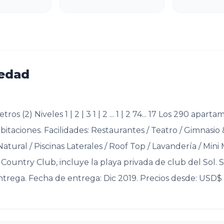
iedad
os (2) Niveles 1 | 2 | 3 1 | 2 ... 1 | 2 74... 17 Los 290 apa
habitaciones. Facilidades: Restaurantes / Teatro / Gimnasi
atural / Piscinas Laterales / Roof Top / Lavandería / Mini
Country Club, incluye la playa privada de club del Sol. 
trega. Fecha de entrega: Dic 2019. Precios desde: USD$